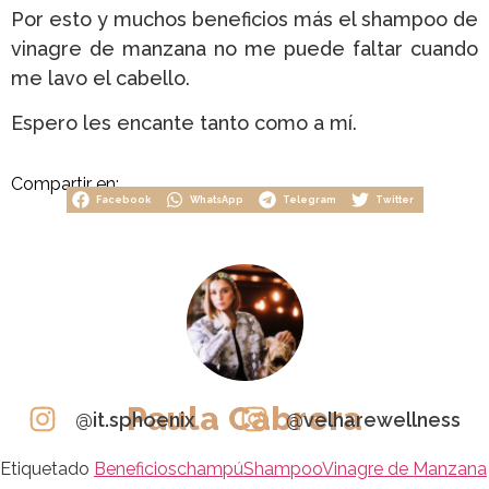
Por esto y muchos beneficios más el shampoo de
vinagre de manzana no me puede faltar cuando
me lavo el cabello.
Espero les encante tanto como a mí.
Compartir en:
Facebook
WhatsApp
Telegram
Twitter
Paula Cabrera
@it.sphoenix
@velharewellness
Etiquetado
Beneficios
champú
Shampoo
Vinagre de Manzana